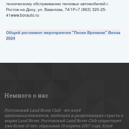
техническому обслуживанию легковых автомобилей.г.
Ростов-на-Дону, ул. Вавилова, 74/1Р+7 (863) 320-25-
41www.borauto.ru
Общий регламент мероприятия "Пески Времени" Весна
2024
Немного о нас
Ростовский Land Rover Club - это клуб 
единомышленников, любящих и разделяющих страсть к 
марке Land Rover. Ростовский Land Rover Club существует 
уже более 10 лет, образован 19 апреля 2007 года. Клуб 