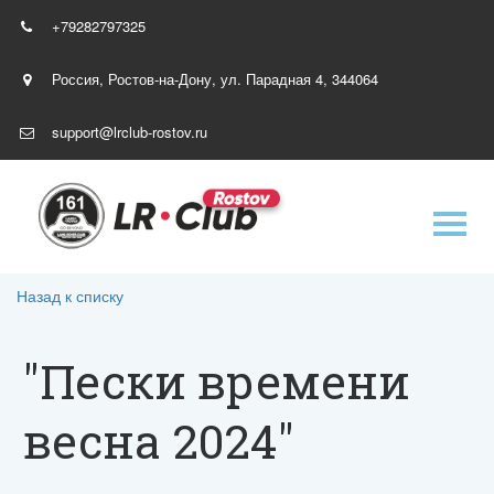
+79282797325
Россия
,
Ростов-на-Дону
,
ул. Парадная 4
,
344064
support@lrclub-rostov.ru
Назад к списку
"Пески времени
весна 2024"