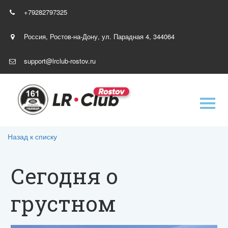
+79282797325
Россия
,
Ростов-на-Дону
,
ул. Парадная 4
,
344064
support@lrclub-rostov.ru
Назад к списку
Сегодня о
грустном